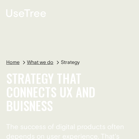
DE
Home
What we do
Strategy
STRATEGY THAT
CONNECTS UX AND
BUISNESS
The success of digital products often
depends on user experience. That's