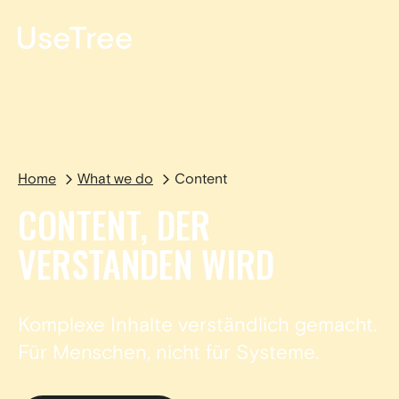
EN
Home
What we do
Content
CONTENT, DER
VERSTANDEN WIRD
Komplexe Inhalte verständlich gemacht.
Für Menschen, nicht für Systeme.