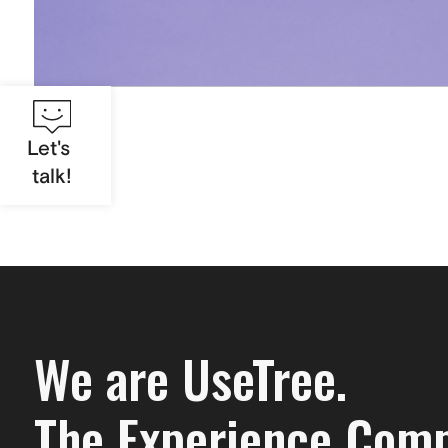
Let's
talk!
We are UseTree.
The Experience Com