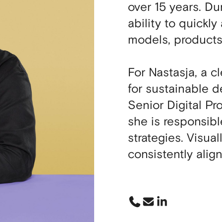
over 15 years. Du
ability to quick
models, products
For Nastasja, a c
for sustainable d
Senior Digital Pr
she is responsibl
strategies. Visual
consistently align