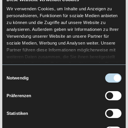
Sie arbeitet für Unternehmen und öffentliche
Wir verwenden Cookies, um Inhalte und Anzeigen zu
Auftraggeber. Darunter Bundesministerien und
personalisieren, Funktionen für soziale Medien anbieten
NGOs. Laura begleitet Projekte über den
zu können und die Zugriffe auf unsere Website zu
gesamten Gestaltungsprozess hinweg. Von der
analysieren. Außerdem geben wir Informationen zu Ihrer
strategischen Ausrichtung bis zur Umsetzung.
Verwendung unserer Website an unsere Partner für
Kundenworkshops, Projektleitung und Design
soziale Medien, Werbung und Analysen weiter. Unsere
Thinking Methoden gehören zu ihrem festen
Partner führen diese Informationen möglicherweise mit
weiteren Daten zusammen, die Sie ihnen bereitgestellt
Repertoire.
haben oder die sie im Rahmen Ihrer Nutzung der Dienste
gesammelt haben.
Mit ihrem Hintergrund in der Markenentwicklung
Einwilligungsauswahl
Notwendig
verfolgt sie einen ganzheitlichen Ansatz. Sie
gestaltet barrierefreie Benutzeroberflächen, die
komplexe Inhalte klar, zugänglich und
Präferenzen
nutzerorientiert vermitteln.
Statistiken