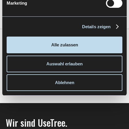
Marketing
Let's Talk
Details zeigen
Zur Übersicht
Alle zulassen
Auswahl erlauben
Ablehnen
Wir sind UseTree.