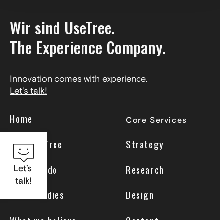
Wir sind UseTree.
The Experience Company.
Innovation comes with experience.
Let's talk!
Home
Core Services
Why UseTree
Strategy
What we do
Research
Let’s
talk!
Case Studies
Design