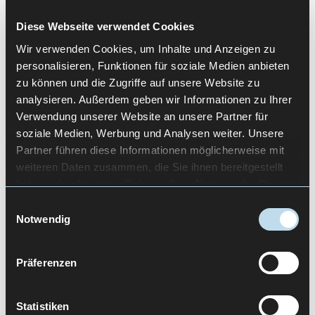
Mediengestalter mit Schwerpunkt Mediendesign.
Seitdem konzipiert und realisiert er digitale
Diese Webseite verwendet Cookies
Lösungen für unterschiedliche Branchen.
Wir verwenden Cookies, um Inhalte und Anzeigen zu
Funktionalität, Markenidentität und
personalisieren, Funktionen für soziale Medien anbieten
Nutzerbedürfnisse denkt er dabei konsequent
zu können und die Zugriffe auf unsere Website zu
zusammen.
analysieren. Außerdem geben wir Informationen zu Ihrer
Verwendung unserer Website an unsere Partner für
Als Gründer eines HealthTech Start ups
soziale Medien, Werbung und Analysen weiter. Unsere
entwickelte Patrick eine evidenzbasierte App zur
Partner führen diese Informationen möglicherweise mit
Unterstützung psychischer Gesundheit. Dabei
weiteren Daten zusammen, die Sie ihnen bereitgestellt
sammelte er fundierte Erfahrung im Umgang mit
haben oder die sie im Rahmen Ihrer Nutzung der Dienste
regulatorischen Anforderungen.
gesammelt haben.
Einwilligungsauswahl
Notwendig
Sein Anspruch ist es, komplexe Inhalte in klare
und zugängliche Interfaces zu übersetzen. Mit
Präferenzen
Empathie, Systematik und dem Fokus auf
digitalen Produkten mit gesellschaftlichem
Mehrwert.
Statistiken