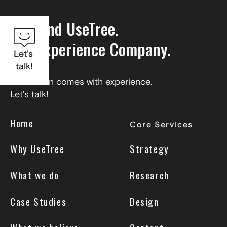
Wir sind UseTree.
The Experience Company.
Let’s
talk!
Innovation comes with experience.
Let's talk!
Home
Core Services
Why UseTree
Strategy
What we do
Research
Case Studies
Design