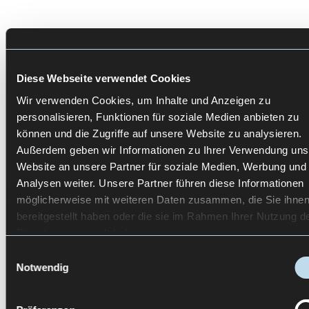
FÜR ALLE.
Barrierefreiheit ist kein bürokratischer Aufwand.
Diese Webseite verwendet Cookies
Sie ist ein Qualitätsmerkmal, ein Menschenrecht
und ein Zukunftsthema.
Wir verwenden Cookies, um Inhalte und Anzeigen zu
personalisieren, Funktionen für soziale Medien anbieten zu
Mit UseTree entwickeln Sie nicht nur
können und die Zugriffe auf unsere Website zu analysieren.
rechtskonforme, sondern wirklich benutzbare
Außerdem geben wir Informationen zu Ihrer Verwendung uns
digitale Produkte. Für echte Teilhabe – von
Website an unsere Partner für soziale Medien, Werbung und
Anfang an.
Analysen weiter. Unsere Partner führen diese Informationen
möglicherweise mit weiteren Daten zusammen, die Sie ihne
Sie möchten Ihr Produkt BFSG-konform
bereitgestellt haben oder die sie im Rahmen Ihrer Nutzung d
gestalten? Wir zeigen, wie Sie gesetzliche
Dienste gesammelt haben.
Anforderungen mit echtem Nutzermehrwert
Einwilligungsauswahl
verbinden.
Notwendig
Zur Kontaktseite
.