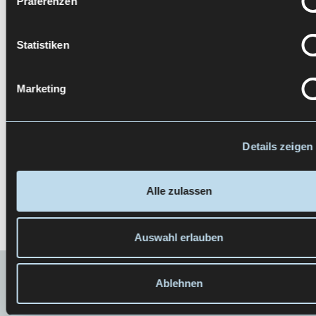
Präferenzen
Statistiken
Quellen
Marketing
Newsletter abonnieren
Details zeigen
Alle zulassen
Auswahl erlauben
Ablehnen
WEITERE PERSPEKTIVEN