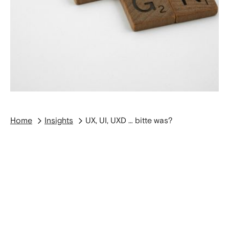
Home
Insights
UX, UI, UXD … bitte was?
UX: USER EXPERIENCE
Nun, fangen wir einmal beim Gröbsten an –
UX
. UX
ist eine Abkürzung für “User Experience”, meint
also die Erfahrungen, die ein Nutzer mit einem
Produkt macht. Die DIN EN ISO 9241-210