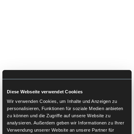
den Inhalten des Produktes, genauer gesagt mit
der Strukturierung, Anordnung und Benennung
von Informationseinheiten.
FLIESSENDE GRENZEN IN DER P
RAXIS
Natürlich gibt es zwischen den Bereichen viele
Überschneidungen: UX-Designer befassen sich
auch mit der Usability, Usability-Engineers
designen auch mal Interface-Elemente wie z. B.
Diese Webseite verwendet Cookies
Buttons, Information Architects betreiben
ebenfalls UX-Research…
Wir verwenden Cookies, um Inhalte und Anzeigen zu
personalisieren, Funktionen für soziale Medien anbieten
Welche Verantwortlichkeiten wo anfangen und wo
zu können und die Zugriffe auf unsere Website zu
aufhören, ist nicht fest definiert. Daher bleibt
analysieren. Außerdem geben wir Informationen zu Ihrer
anzumerken, dass dieser Artikel ein persönliches
Verwendung unserer Website an unsere Partner für