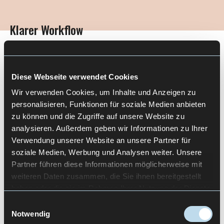
Klarer Workflow
Das Prototyp-Interaktionskonzept ordnet den
Arbeitsablauf logisch und sichtbar. Planung,
Diese Webseite verwendet Cookies
Musterwahl und Projektion folgen einer
nachvollziehbaren Abfolge.
Wir verwenden Cookies, um Inhalte und Anzeigen zu
personalisieren, Funktionen für soziale Medien anbieten
zu können und die Zugriffe auf unsere Website zu
analysieren. Außerdem geben wir Informationen zu Ihrer
Eigenständiges Arbeiten
Verwendung unserer Website an unsere Partner für
soziale Medien, Werbung und Analysen weiter. Unsere
Menschen können eigenständig starten und
Partner führen diese Informationen möglicherweise mit
fortfahren, ohne zuvor stundenlang Instruktionen
weiteren Daten zusammen, die Sie ihnen bereitgestellt
zu lesen. Das senkt die Hemmschwelle und lädt
haben oder die sie im Rahmen Ihrer Nutzung der Dienste
ein, direkt loszulegen.
gesammelt haben.
Einwilligungsauswahl
Notwendig