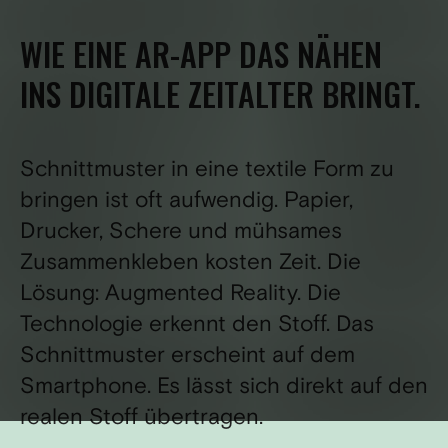
WIE EINE AR-APP DAS NÄHEN
INS DIGITALE ZEITALTER BRINGT.
Schnittmuster in eine textile Form zu
bringen ist oft aufwendig. Papier,
Drucker, Schere und mühsames
Zusammenkleben kosten Zeit. Die
Lösung: Augmented Reality. Die
Technologie erkennt den Stoff. Das
Schnittmuster erscheint auf dem
Smartphone. Es lässt sich direkt auf den
realen Stoff übertragen.