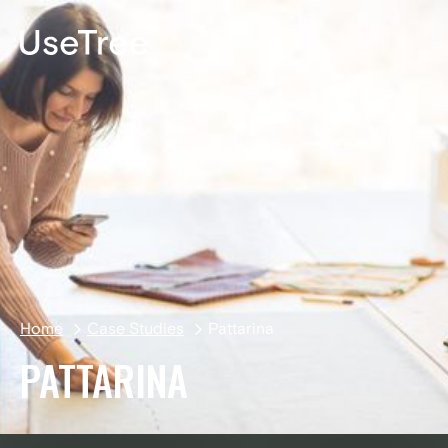
EN
Home
Case Studies
Pattarina
PATTARINA