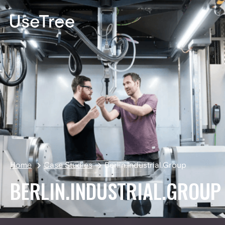
EN
Home
Case Studies
Berlin.Industrial.Group
BERLIN.INDUSTRIAL.GROUP