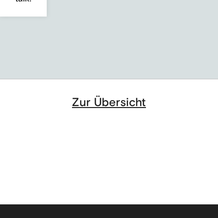
Tegel Projekt
Ein Flughafen schließt, ein neues Stadtquartier
entsteht
Zur Übersicht