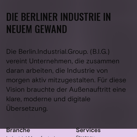
DIE BERLINER INDUSTRIE IN
NEUEM GEWAND
Die Berlin.Industrial.Group. (B.I.G.)
vereint Unternehmen, die zusammen
daran arbeiten, die Industrie von
morgen aktiv mitzugestalten. Für diese
Vision brauchte der Außenauftritt eine
klare, moderne und digitale
Übersetzung.
Branche
Services