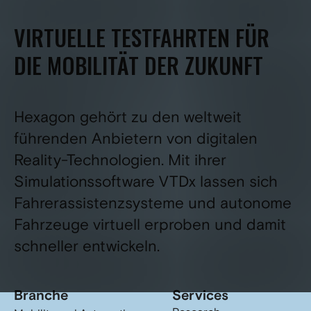
VIRTUELLE TESTFAHRTEN FÜR
DIE MOBILITÄT DER ZUKUNFT
Hexagon gehört zu den weltweit
führenden Anbietern von digitalen
Reality-Technologien. Mit ihrer
Simulationssoftware VTDx lassen sich
Fahrerassistenzsysteme und autonome
Fahrzeuge virtuell erproben und damit
schneller entwickeln.
Branche
Services