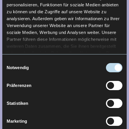
personalisieren, Funktionen für soziale Medien anbieten
zu können und die Zugriffe auf unsere Website zu
analysieren. Außerdem geben wir Informationen zu Ihrer
Verwendung unserer Website an unsere Partner für
soziale Medien, Werbung und Analysen weiter. Unsere
Partner führen diese Informationen möglicherweise mit
weiteren Daten zusammen, die Sie ihnen bereitgestellt
haben oder die sie im Rahmen Ihrer Nutzung der Dienste
gesammelt haben.
Einwilligungsauswahl
Notwendig
Präferenzen
WIRKUNG DURCH KLARHEIT
Statistiken
Marketing
Das neue UI- und UX-Design von VTDx erleichtert