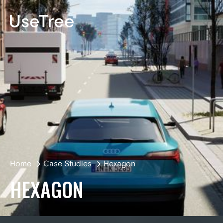
EN
Home
Case Studies
Hexagon
HEXAGON