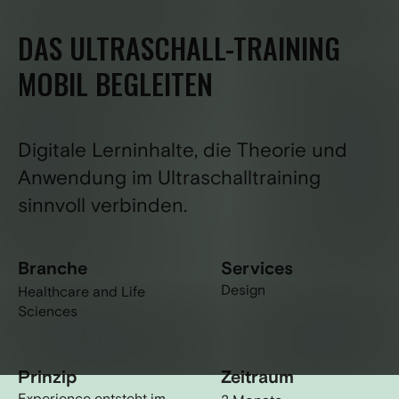
DAS ULTRASCHALL-TRAINING
MOBIL BEGLEITEN
Digitale Lerninhalte, die Theorie und
Anwendung im Ultraschalltraining
sinnvoll verbinden.
Branche
Services
Design
Healthcare and Life
Sciences
Prinzip
Zeitraum