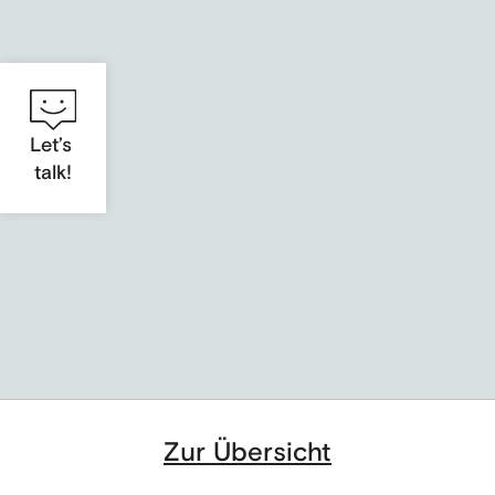
Let’s
talk!
RetroBrain
Computer spielen mit therapeutischem Effekt
Zur Übersicht