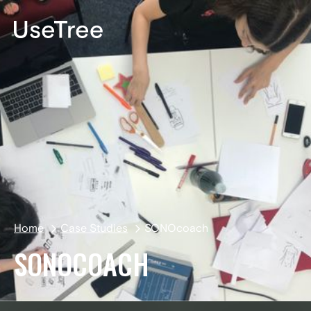
EN
Home
Case Studies
SONOcoach
SONOCOACH