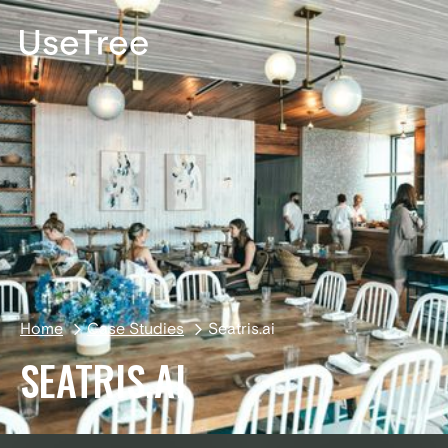
EN
Home
Case Studies
Seatris.ai
SEATRIS.AI