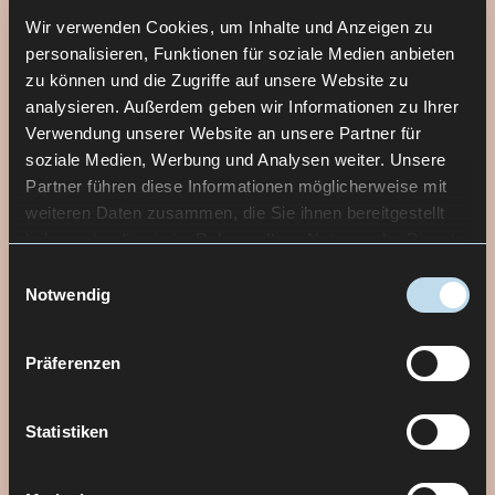
die Planungssicherheit für das Team. Und Gäste
Wir verwenden Cookies, um Inhalte und Anzeigen zu
starten schon vor dem Restaurantbesuch in ein
personalisieren, Funktionen für soziale Medien anbieten
positives Erlebnis.
zu können und die Zugriffe auf unsere Website zu
analysieren. Außerdem geben wir Informationen zu Ihrer
Verwendung unserer Website an unsere Partner für
Visuell übersetzt unser Team die Sinnlichkeit
soziale Medien, Werbung und Analysen weiter. Unsere
gehobener Gastronomie in das Design: reduzierte
Partner führen diese Informationen möglicherweise mit
Farbwelt mit Schwarz, Weiß und feinen
weiteren Daten zusammen, die Sie ihnen bereitgestellt
Goldakzenten. Typographie und Details tragen die
haben oder die sie im Rahmen Ihrer Nutzung der Dienste
gleiche Liebe zum Detail, wie sie in der Küche zu
gesammelt haben.
Einwilligungsauswahl
finden ist.
Notwendig
Präferenzen
Statistiken