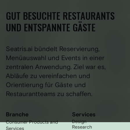
GUT BESUCHTE RESTAURANTS
UND ENTSPANNTE GÄSTE
Seatris.ai bündelt Reservierung,
Menüauswahl und Events in einer
zentralen Anwendung. Ziel war es,
Abläufe zu vereinfachen und
Orientierung für Gäste und
Restaurantteams zu schaffen.
Branche
Services
Design
Consumer Products and
Research
Services