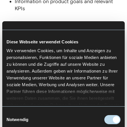
Information on product goals and relevant
KPIs
Our result
Structured definition of events and
Diese Webseite verwendet Cookies
parameters
Wir verwenden Cookies, um Inhalte und Anzeigen zu
Uniform tracking concept across multiple
personalisieren, Funktionen für soziale Medien anbieten
products
zu können und die Zugriffe auf unsere Website zu
Development and analytics documentation
analysieren. Außerdem geben wir Informationen zu Ihrer
Verwendung unserer Website an unsere Partner für
soziale Medien, Werbung und Analysen weiter. Unsere
Partner führen diese Informationen möglicherweise mit
weiteren Daten zusammen, die Sie ihnen bereitgestellt
Let's Talk
haben oder die sie im Rahmen Ihrer Nutzung der Dienste
gesammelt haben.
Einwilligungsauswahl
Notwendig