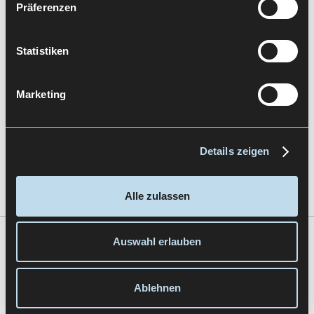
CW
Präferenzen
Statistiken
Marketing
Cognitive Walkthrough
Details zeigen
Alle zulassen
Auswahl erlauben
Zur Übersicht
Ablehnen