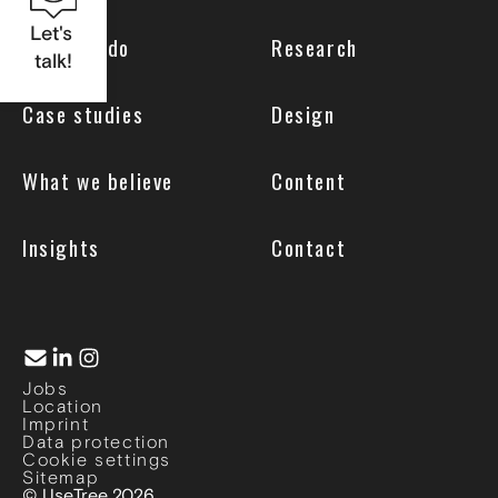
Let's
What we do
Research
talk!
Case studies
Design
What we believe
Content
Insights
Contact
Jobs
Location
Imprint
Data protection
Cookie settings
Sitemap
© UseTree 2026