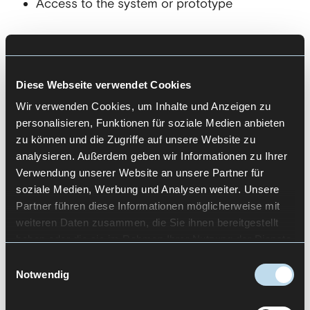
Access to the system or prototype
Our result
Documented evaluation of interaction steps
Diese Webseite verwendet Cookies
Identified breakpoints in the user experience
Wir verwenden Cookies, um Inhalte und Anzeigen zu
Recommendations to improve
personalisieren, Funktionen für soziale Medien anbieten
comprehensibility and learnability
zu können und die Zugriffe auf unsere Website zu
analysieren. Außerdem geben wir Informationen zu Ihrer
Verwendung unserer Website an unsere Partner für
soziale Medien, Werbung und Analysen weiter. Unsere
Partner führen diese Informationen möglicherweise mit
Let's Talk
weiteren Daten zusammen, die Sie ihnen bereitgestellt
haben oder die sie im Rahmen Ihrer Nutzung der Dienste
gesammelt haben.
Einwilligungsauswahl
Notwendig