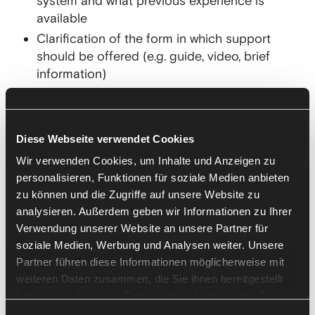
system and what previous experience is
available
Clarification of the form in which support
should be offered (e.g. guide, video, brief
information)
Our result
Diese Webseite verwendet Cookies
Training material or documentation that
reduces barriers to use
Wir verwenden Cookies, um Inhalte und Anzeigen zu
personalisieren, Funktionen für soziale Medien anbieten
Clearly structured content that makes it easier
zu können und die Zugriffe auf unsere Website zu
to get started and provides security
analysieren. Außerdem geben wir Informationen zu Ihrer
Basis for independent use without constant
Verwendung unserer Website an unsere Partner für
support
soziale Medien, Werbung und Analysen weiter. Unsere
Partner führen diese Informationen möglicherweise mit
weiteren Daten zusammen, die Sie ihnen bereitgestellt
haben oder die sie im Rahmen Ihrer Nutzung der Dienste
gesammelt haben.