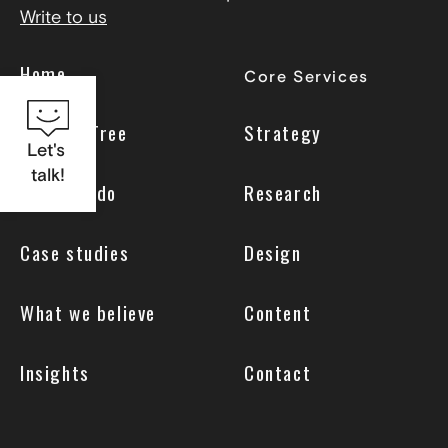
Write to us
Home
Core Services
Why UseTree
Strategy
Let's
talk!
What we do
Research
Case studies
Design
What we believe
Content
Insights
Contact