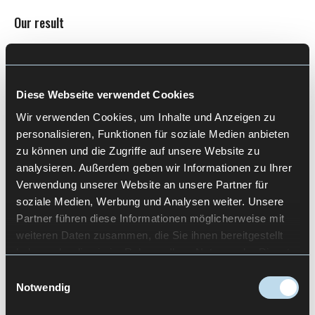
Our result
Visualized user flows with clearly identifiable
steps and branches
Identification of potential points of friction in
Diese Webseite verwendet Cookies
navigation
Wir verwenden Cookies, um Inhalte und Anzeigen zu
Basis for further developing interaction and
personalisieren, Funktionen für soziale Medien anbieten
UI logic in a targeted manner
zu können und die Zugriffe auf unsere Website zu
analysieren. Außerdem geben wir Informationen zu Ihrer
Verwendung unserer Website an unsere Partner für
soziale Medien, Werbung und Analysen weiter. Unsere
Partner führen diese Informationen möglicherweise mit
Let's Talk
weiteren Daten zusammen, die Sie ihnen bereitgestellt
haben oder die sie im Rahmen Ihrer Nutzung der Dienste
gesammelt haben.
Einwilligungsauswahl
Notwendig