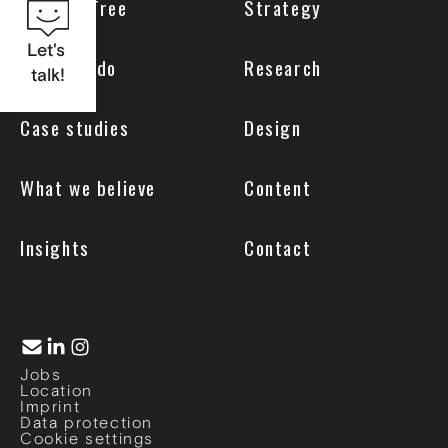
Why UseTree
Strategy
Let's
What we do
Research
talk!
Case studies
Design
What we believe
Content
Insights
Contact
Jobs
Location
Imprint
Data protection
Cookie settings