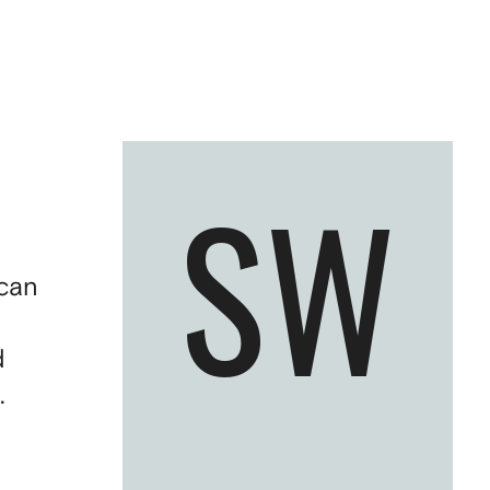
SW
 can
d
.