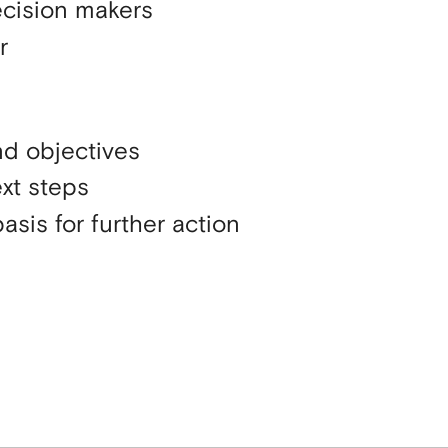
ecision makers
r
nd objectives
xt steps
is for further action