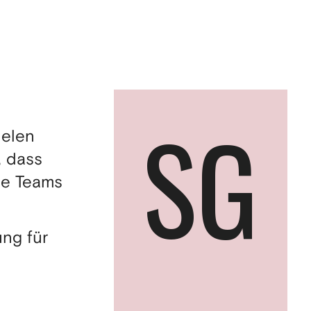
SG
ielen
, dass
ne Teams
ung für