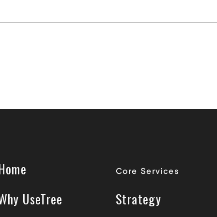
Home
Core Services
Why UseTree
Strategy