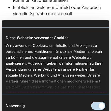
Kommunikationsmaterialien
Einblick, an welchem Umfeld oder Anspruch
sich die Sprache messen soll
Unser Ergebnis
Analyse und Vergleich bestehender Texte
Diese Webseite verwendet Cookies
entlang definierter Kriterien
Wir verwenden Cookies, um Inhalte und Anzeigen zu
Herausgearbeitete Qualitätsmaßstäbe für
personalisieren, Funktionen für soziale Medien anbieten
zukünftige Textarbeit
zu können und die Zugriffe auf unsere Website zu
analysieren. Außerdem geben wir Informationen zu Ihrer
Grundlage für konsistente Sprache über
Verwendung unserer Website an unsere Partner für
Touchpoints hinweg
soziale Medien, Werbung und Analysen weiter. Unsere
Partner führen diese Informationen möglicherweise mit
weiteren Daten zusammen, die Sie ihnen bereitgestellt
haben oder die sie im Rahmen Ihrer Nutzung der Dienste
gesammelt haben.
Let's Talk
Einwilligungsauswahl
Notwendig