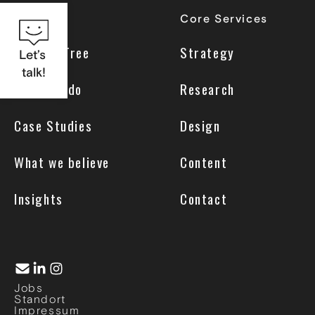
Home
Core Services
Why UseTree
Strategy
Let’s
talk!
What we do
Research
Case Studies
Design
What we believe
Content
Insights
Contact
Jobs
Standort
Impressum